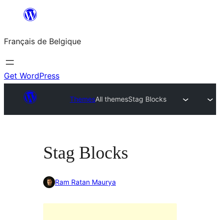
Aller
au
Français de Belgique
contenu
Get WordPress
Themes
All themes
Stag Blocks
Stag Blocks
Ram Ratan Maurya