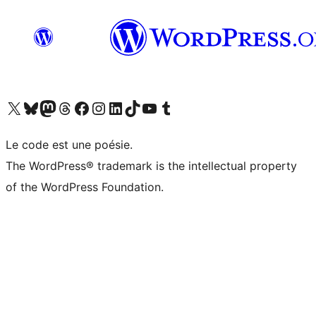
Visit our X (formerly Twitter) account
Visit our Bluesky account
Visit our Mastodon account
Visit our Threads account
Visit our Facebook page
Visit our Instagram account
Visit our LinkedIn account
Visit our TikTok account
Visit our YouTube channel
Visit our Tumblr account
Le code est une poésie.
The WordPress® trademark is the intellectual property
of the WordPress Foundation.