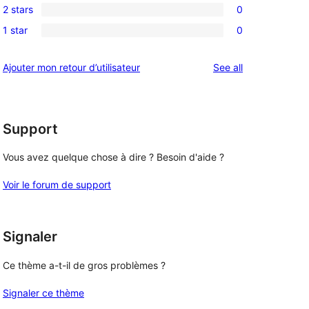
review
2 stars
0
star
3-
0
reviews
1 star
0
star
2-
0
reviews
star
1-
reviews
Ajouter mon retour d’utilisateur
See all
reviews
star
reviews
Support
Vous avez quelque chose à dire ? Besoin d'aide ?
Voir le forum de support
Signaler
Ce thème a-t-il de gros problèmes ?
Signaler ce thème