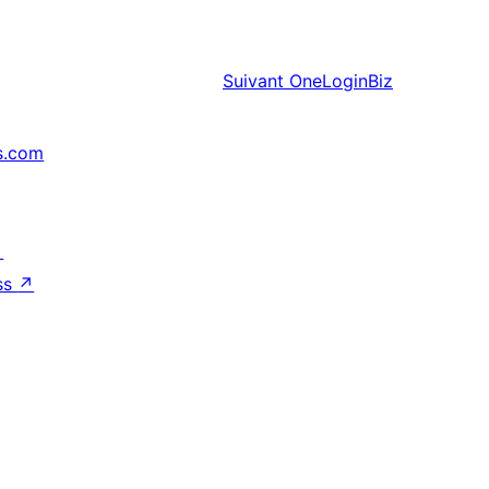
Suivant
OneLoginBiz
s.com
↗
ss
↗