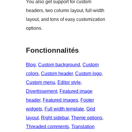
You also get support for custom
headers, two column layout, full-width
layout, and tons of easy customization
options.
Fonctionnalités
Blog
, 
Custom background
, 
Custom
colors
, 
Custom header
, 
Custom logo
, 
Custom menu
, 
Editor style
, 
Divertissement
, 
Featured image
header
, 
Featured images
, 
Footer
widgets
, 
Full width template
, 
Grid
layout
, 
Right sidebar
, 
Theme options
, 
Threaded comments
, 
Translation