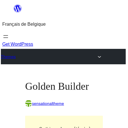
Aller
au
Français de Belgique
contenu
Get WordPress
Themes
Golden Builder
sensationaltheme