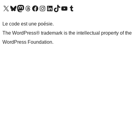
Visit our X (formerly Twitter) account
Visit our Bluesky account
Visit our Mastodon account
Visit our Threads account
Visit our Facebook page
Visit our Instagram account
Visit our LinkedIn account
Visit our TikTok account
Visit our YouTube channel
Visit our Tumblr account
Le code est une poésie.
The WordPress® trademark is the intellectual property of the
WordPress Foundation.