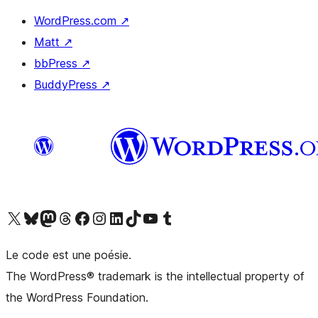
WordPress.com
↗
Matt
↗
bbPress
↗
BuddyPress
↗
Visit our X (formerly Twitter) account
Visit our Bluesky account
Visit our Mastodon account
Visit our Threads account
Visit our Facebook page
Visit our Instagram account
Visit our LinkedIn account
Visit our TikTok account
Visit our YouTube channel
Visit our Tumblr account
Le code est une poésie.
The WordPress® trademark is the intellectual property of
the WordPress Foundation.