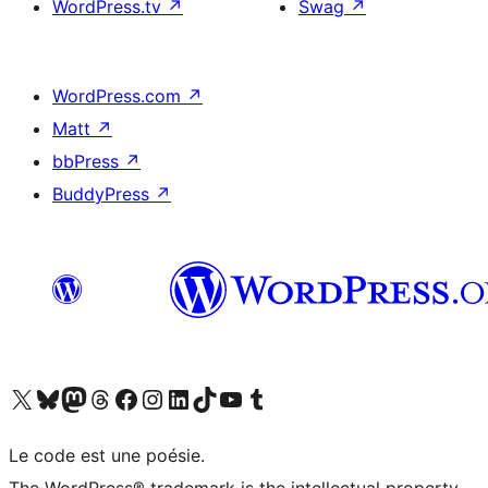
WordPress.tv
↗
Swag
↗
WordPress.com
↗
Matt
↗
bbPress
↗
BuddyPress
↗
Visit our X (formerly Twitter) account
Visit our Bluesky account
Visit our Mastodon account
Visit our Threads account
Visit our Facebook page
Visit our Instagram account
Visit our LinkedIn account
Visit our TikTok account
Visit our YouTube channel
Visit our Tumblr account
Le code est une poésie.