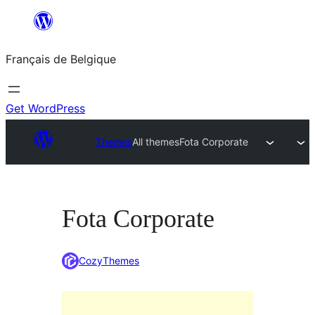
Aller
au
Français de Belgique
contenu
Get WordPress
Themes
All themes
Fota Corporate
Fota Corporate
CozyThemes