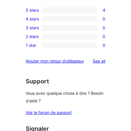
5 stars
4
4
4 stars
0
5-
0
3 stars
0
star
4-
0
reviews
2 stars
0
star
3-
0
reviews
1 star
0
star
2-
0
reviews
star
1-
reviews
Ajouter mon retour d’utilisateur
See all
reviews
star
reviews
Support
Vous avez quelque chose à dire ? Besoin
d'aide ?
Voir le forum de support
Signaler