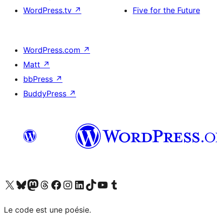
WordPress.tv
↗
Five for the Future
WordPress.com
↗
Matt
↗
bbPress
↗
BuddyPress
↗
Visit our X (formerly Twitter) account
Visit our Bluesky account
Visit our Mastodon account
Visit our Threads account
Visit our Facebook page
Visit our Instagram account
Visit our LinkedIn account
Visit our TikTok account
Visit our YouTube channel
Visit our Tumblr account
Le code est une poésie.