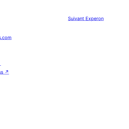
Suivant
Experon
s.com
↗
ss
↗