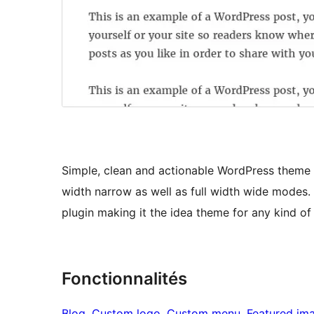
Simple, clean and actionable WordPress theme bu
width narrow as well as full width wide modes. 
plugin making it the idea theme for any kind of
Fonctionnalités
Blog
, 
Custom logo
, 
Custom menu
, 
Featured im