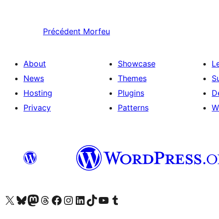
Précédent
Morfeu
About
Showcase
L
News
Themes
S
Hosting
Plugins
D
Privacy
Patterns
W
Visit our X (formerly Twitter) account
Visit our Bluesky account
Visit our Mastodon account
Visit our Threads account
Visit our Facebook page
Visit our Instagram account
Visit our LinkedIn account
Visit our TikTok account
Visit our YouTube channel
Visit our Tumblr account