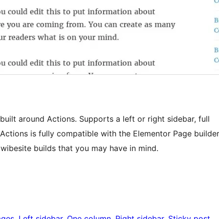
ilt around Actions. Supports a left or right sidebar, full
Actions is fully compatible with the Elementor Page builde
 wibesite builds that you may have in mind.
ages
, 
Left sidebar
, 
One column
, 
Right sidebar
, 
Sticky post
, 