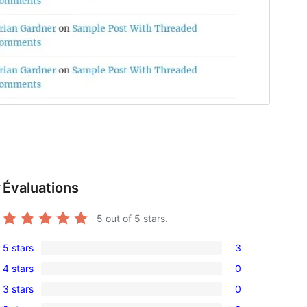
Évaluations
r
5
out of 5 stars.
5 stars
3
3
4 stars
0
5-
0
3 stars
0
star
4-
0