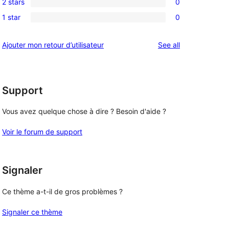
reviews
2 stars
0
star
3-
0
reviews
1 star
0
star
2-
0
reviews
star
1-
reviews
Ajouter mon retour d’utilisateur
See all
reviews
star
reviews
Support
Vous avez quelque chose à dire ? Besoin d'aide ?
Voir le forum de support
Signaler
Ce thème a-t-il de gros problèmes ?
Signaler ce thème