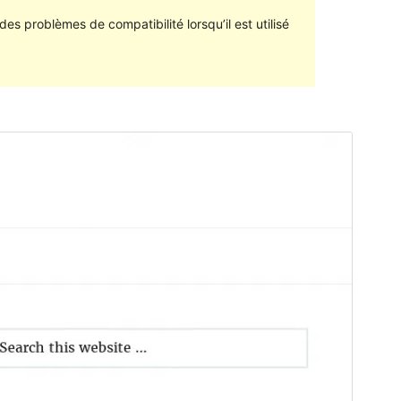
des problèmes de compatibilité lorsqu’il est utilisé
Aperçu
Télécharger
Version
1.1.2
Last updated
20 mars 2017
Active installations
40+
WordPress version
4.0
Theme homepage