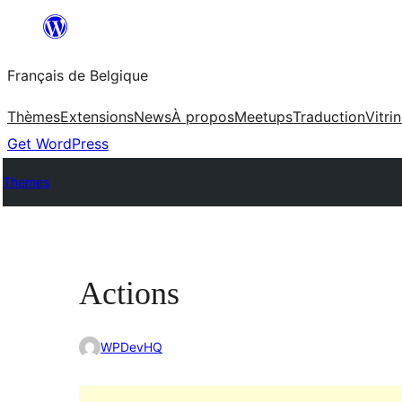
Aller
au
Français de Belgique
contenu
Thèmes
Extensions
News
À propos
Meetups
Traduction
Vitri
Get WordPress
Themes
Actions
WPDevHQ