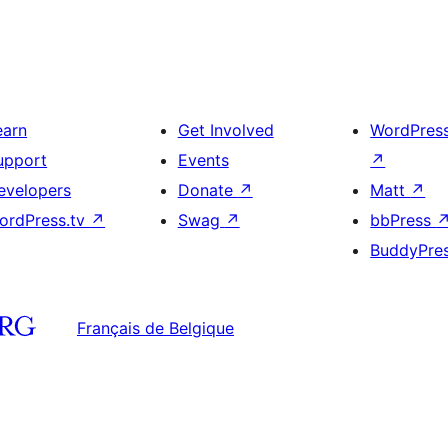
earn
Get Involved
WordPres
upport
Events
↗
evelopers
Donate
↗
Matt
↗
ordPress.tv
↗
Swag
↗
bbPress
BuddyPre
Français de Belgique