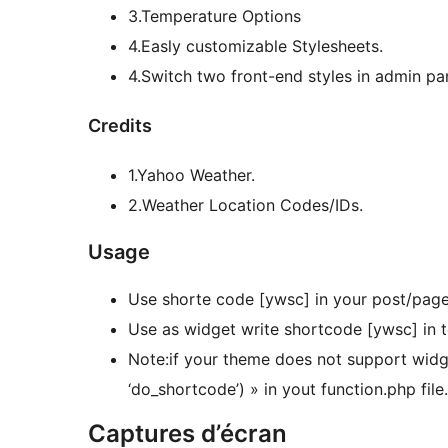
3.Temperature Options
4.Easly customizable Stylesheets.
4.Switch two front-end styles in admin pa
Credits
1.Yahoo Weather.
2.Weather Location Codes/IDs.
Usage
Use shorte code [ywsc] in your post/page
Use as widget write shortcode [ywsc] in t
Note:if your theme does not support widget shortcode put « 
‘do_shortcode’) » in yout function.php file.
Captures d’écran