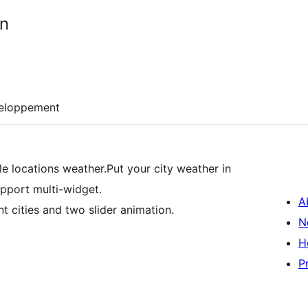
in
eloppement
e locations weather.Put your city weather in
pport multi-widget.
A
t cities and two slider animation.
N
H
P