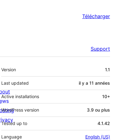
Télécharger
Support
Méta
Version
1.1
Last updated
il y a
11 années
bout
Active installations
10+
ews
osting
WordPress version
3.9 ou plus
rivacy
Tested up to
4.1.42
Language
English (US)