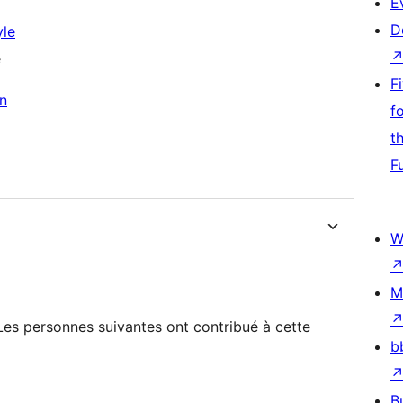
E
D
e
F
f
t
F
W
M
. Les personnes suivantes ont contribué à cette
b
B