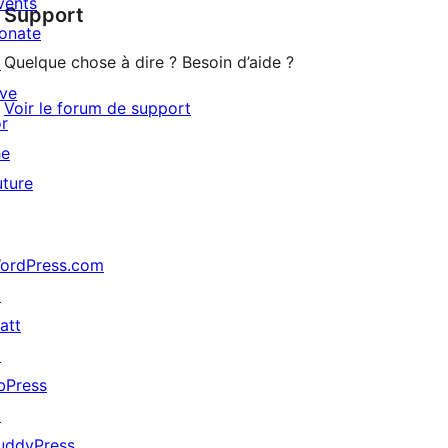
vents
Support
reviews
onate
Quelque chose à dire ? Besoin d’aide ?
↗
ive
Voir le forum de support
or
he
uture
ordPress.com
↗
att
↗
bPress
↗
uddyPress