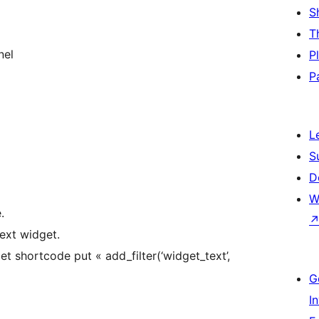
S
T
nel
P
P
L
S
D
W
.
ext widget.
add_filter(‘widget_text’,
G
I