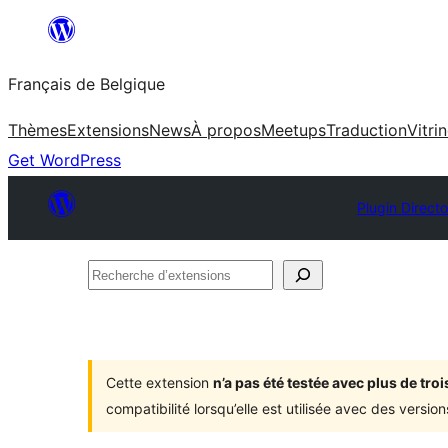
Aller
au
Français de Belgique
contenu
Thèmes
Extensions
News
À propos
Meetups
Traduction
Vitri
Get WordPress
Plugin Directo
Recherche
d’extensions
Cette extension
n’a pas été testée avec plus de tr
compatibilité lorsqu’elle est utilisée avec des versi