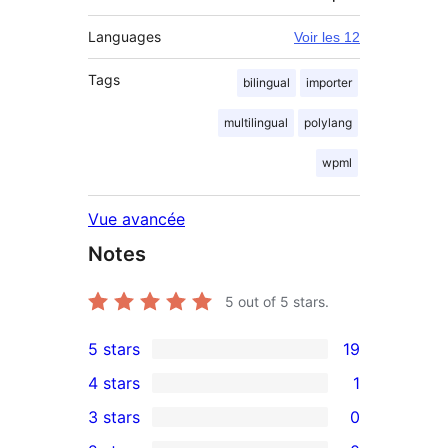
Languages
Voir les 12
Tags
bilingual
importer
multilingual
polylang
wpml
Vue avancée
Notes
5
out of 5 stars.
5 stars
19
19
4 stars
1
5-
1
3 stars
0
star
4-
0