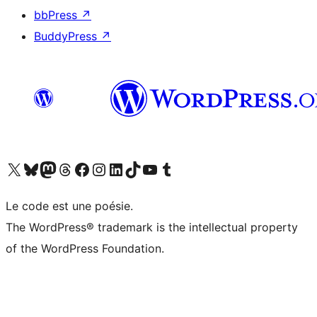
bbPress
↗
BuddyPress
↗
Visit our X (formerly Twitter) account
Visit our Bluesky account
Visit our Mastodon account
Visit our Threads account
Visit our Facebook page
Visit our Instagram account
Visit our LinkedIn account
Visit our TikTok account
Visit our YouTube channel
Visit our Tumblr account
Le code est une poésie.
The WordPress® trademark is the intellectual property
of the WordPress Foundation.