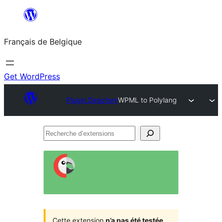
Aller
au
Français de Belgique
contenu
Get WordPress
Plugin Directory
WPML to Polylang
Recherche
d’extensions
Cette extension
n’a pas été testée