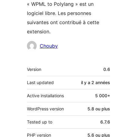
« WPML to Polylang » est un
logiciel libre. Les personnes
suivantes ont contribué à cette
extension.
Contributeurs
Chouby
Méta
Version
0.6
Last updated
il y a
2 années
Active installations
5 000+
WordPress version
5.8 ou plus
Tested up to
6.7.6
PHP version
5.6 ou plus