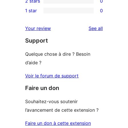
2 stars
0
reviews
star
3-
0
1 star
0
review
star
2-
0
reviews
star
1-
reviews
Your review
See all
reviews
star
Support
reviews
Quelque chose à dire ? Besoin
d’aide ?
Voir le forum de support
Faire un don
Souhaitez-vous soutenir
l’avancement de cette extension ?
Faire un don à cette extension