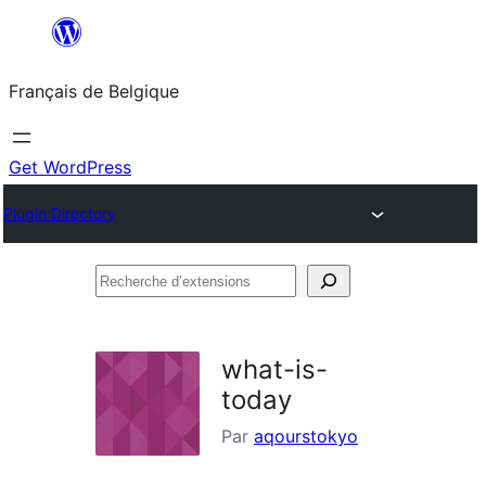
Aller
au
Français de Belgique
contenu
Get WordPress
Plugin Directory
Recherche
d’extensions
what-is-
today
Par
aqourstokyo