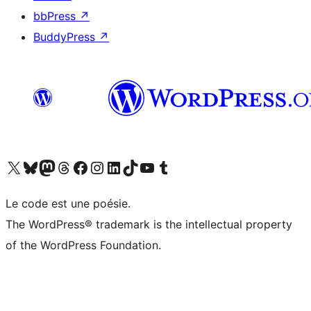
bbPress
↗
BuddyPress
↗
Visit our X (formerly Twitter) account
Visit our Bluesky account
Visit our Mastodon account
Visit our Threads account
Visit our Facebook page
Visit our Instagram account
Visit our LinkedIn account
Visit our TikTok account
Visit our YouTube channel
Visit our Tumblr account
Le code est une poésie.
The WordPress® trademark is the intellectual property
of the WordPress Foundation.