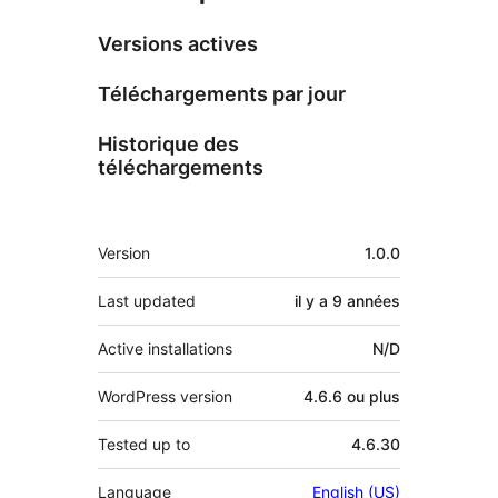
Versions actives
Téléchargements par jour
Historique des
téléchargements
Méta
Version
1.0.0
Last updated
il y a
9 années
Active installations
N/D
WordPress version
4.6.6 ou plus
Tested up to
4.6.30
Language
English (US)