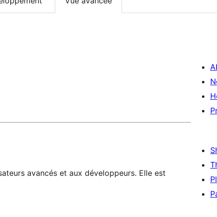
eloppement
Vue avancée
A
N
H
P
S
T
sateurs avancés et aux développeurs. Elle est
P
P