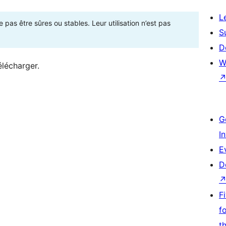
L
as être sûres ou stables. Leur utilisation n’est pas
S
D
W
élécharger.
G
I
E
D
F
f
t