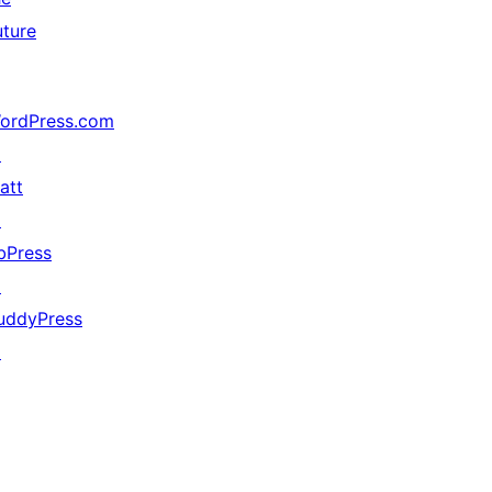
uture
ordPress.com
↗
att
↗
bPress
↗
uddyPress
↗