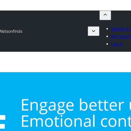
Submit a p
Watsonfinds
My favorit
Log in