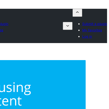
lugin
Submit a plugin
es
My favorites
Log in