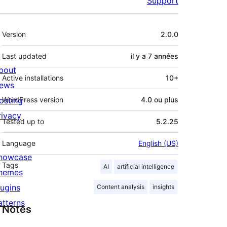
Support
Méta
Version
2.0.0
Last updated
il y a
7 années
bout
Active installations
10+
ews
osting
WordPress version
4.0 ou plus
rivacy
Tested up to
5.2.25
Language
English (US)
howcase
Tags
AI
artificial intelligence
hemes
lugins
Content analysis
insights
atterns
Notes