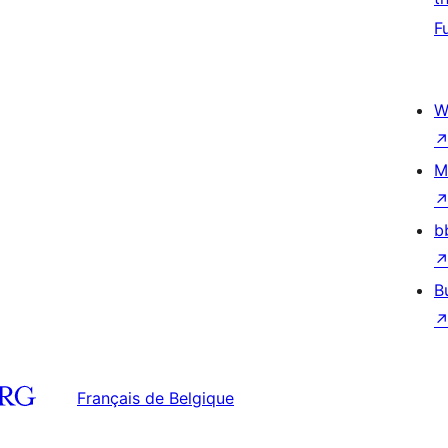
F
W
M
b
B
Français de Belgique