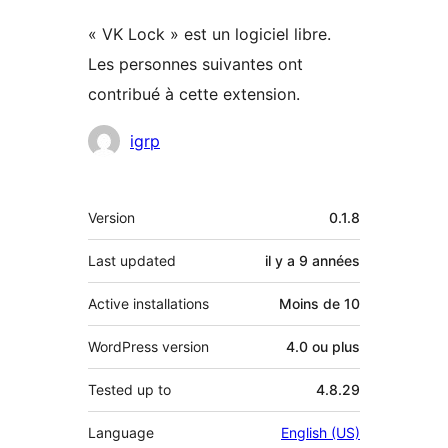
« VK Lock » est un logiciel libre.
Les personnes suivantes ont
contribué à cette extension.
Contributeurs
igrp
Méta
Version
0.1.8
Last updated
il y a
9 années
Active installations
Moins de 10
WordPress version
4.0 ou plus
Tested up to
4.8.29
Language
English (US)