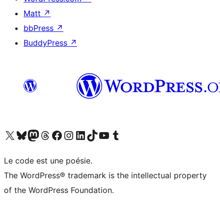
Matt
↗
bbPress
↗
BuddyPress
↗
Visit our X (formerly Twitter) account
Visit our Bluesky account
Visit our Mastodon account
Visit our Threads account
Visit our Facebook page
Visit our Instagram account
Visit our LinkedIn account
Visit our TikTok account
Visit our YouTube channel
Visit our Tumblr account
Le code est une poésie.
The WordPress® trademark is the intellectual property
of the WordPress Foundation.