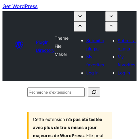
Get WordPress
Theme
Submit a
Submit a
Plugin
File
plugin
plugin
Directory
Maker
My
My
favorites
favorites
Log in
Log in
Recherche
d’extensions
Cette extension
n’a pas été testée
avec plus de trois mises à jour
majeures de WordPress
. Elle peut