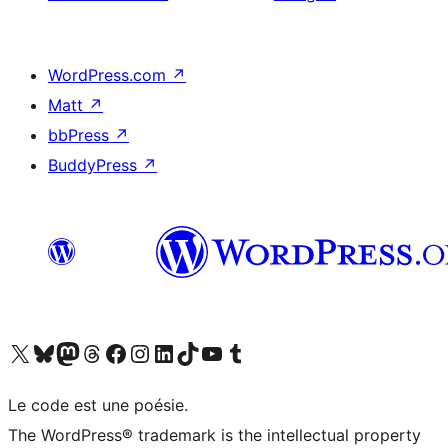
WordPress.com
↗
Matt
↗
bbPress
↗
BuddyPress
↗
Visit our X (formerly Twitter) account
Visit our Bluesky account
Visit our Mastodon account
Visit our Threads account
Visit our Facebook page
Visit our Instagram account
Visit our LinkedIn account
Visit our TikTok account
Visit our YouTube channel
Visit our Tumblr account
Le code est une poésie.
The WordPress® trademark is the intellectual property