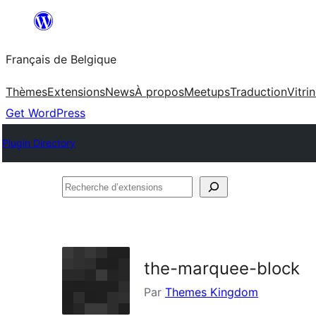
Aller
au
Français de Belgique
contenu
Thèmes
Extensions
News
À propos
Meetups
Traduction
Vitri
Get WordPress
Plugin Directory
Recherche
d’extensions
the-marquee-block
Par
Themes Kingdom