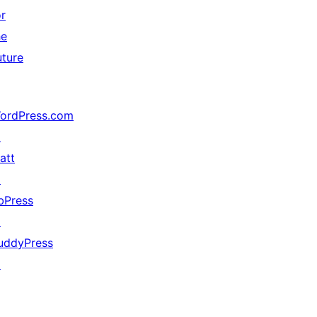
or
he
uture
ordPress.com
↗
att
↗
bPress
↗
uddyPress
↗