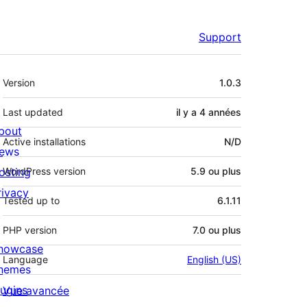
Support
Méta
Version
1.0.3
Last updated
il y a
4 années
bout
Active installations
N/D
ews
osting
WordPress version
5.9 ou plus
rivacy
Tested up to
6.1.11
PHP version
7.0 ou plus
howcase
Language
English (US)
hemes
lugins
Vue avancée