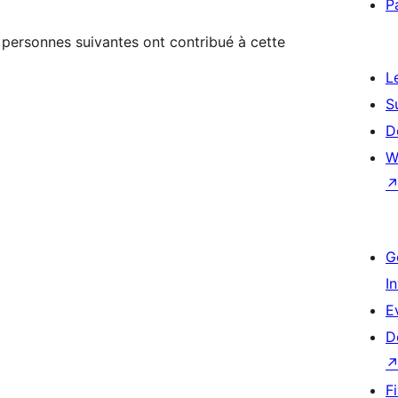
P
s personnes suivantes ont contribué à cette
L
S
D
W
G
I
E
D
F