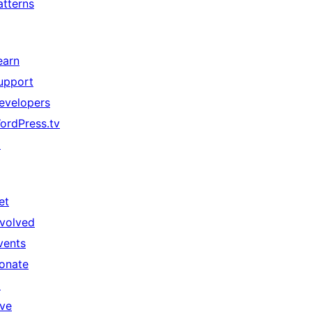
atterns
earn
upport
evelopers
ordPress.tv
↗
et
nvolved
vents
onate
↗
ive