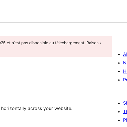
25 et n’est pas disponible au téléchargement. Raison :
A
N
H
P
S
t horizontally across your website.
T
P