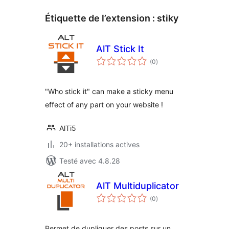
Étiquette de l’extension :
stiky
AlT Stick It
notes
(0
)
en
tout
"Who stick it" can make a sticky menu
effect of any part on your website !
AlTi5
20+ installations actives
Testé avec 4.8.28
AlT Multiduplicator
notes
(0
)
en
tout
Permet de dupliquer des posts sur un