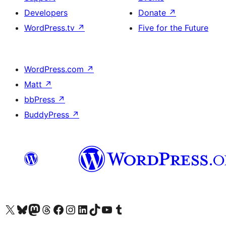
Developers
Donate
↗
WordPress.tv
↗
Five for the Future
WordPress.com
↗
Matt
↗
bbPress
↗
BuddyPress
↗
Visit our X (formerly Twitter) account
Visit our Bluesky account
Visit our Mastodon account
Visit our Threads account
Visit our Facebook page
Visit our Instagram account
Visit our LinkedIn account
Visit our TikTok account
Visit our YouTube channel
Visit our Tumblr account