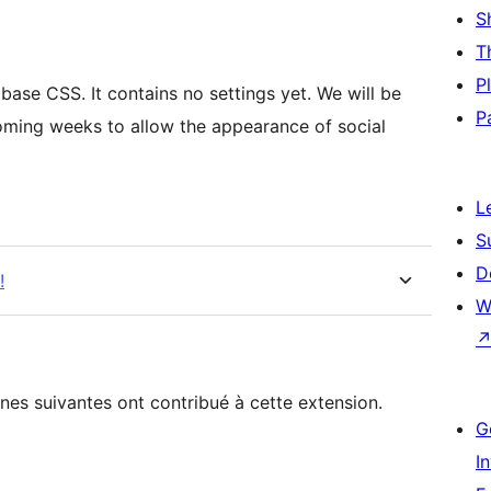
S
T
P
e base CSS. It contains no settings yet. We will be
P
oming weeks to allow the appearance of social
L
S
D
!
W
nnes suivantes ont contribué à cette extension.
G
I