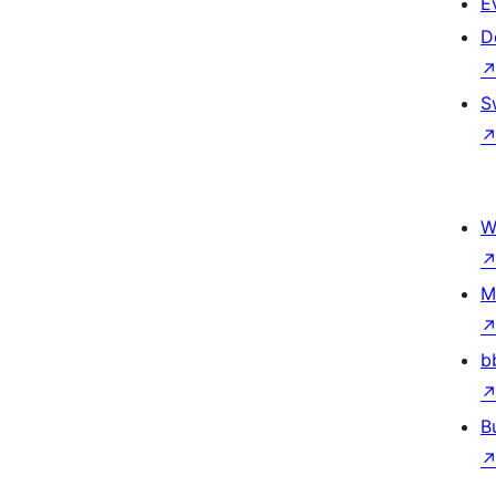
E
D
S
W
M
b
B