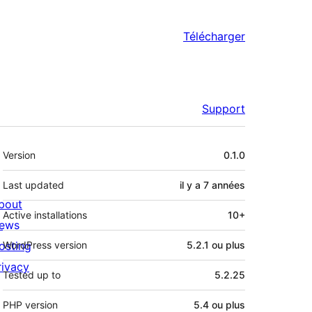
Télécharger
Support
Méta
Version
0.1.0
Last updated
il y a
7 années
bout
Active installations
10+
ews
osting
WordPress version
5.2.1 ou plus
rivacy
Tested up to
5.2.25
PHP version
5.4 ou plus