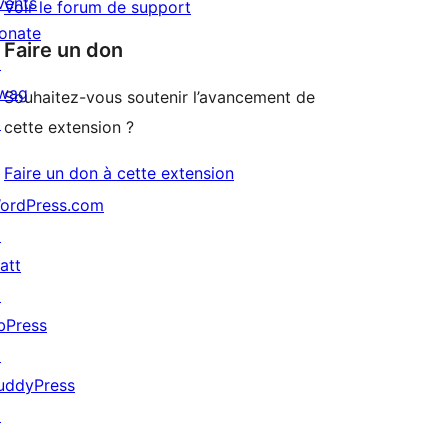
vents
Voir le forum de support
onate
Faire un don
↗
wag
Souhaitez-vous soutenir l’avancement de
↗
cette extension ?
Faire un don à cette extension
ordPress.com
↗
att
↗
bPress
↗
uddyPress
↗