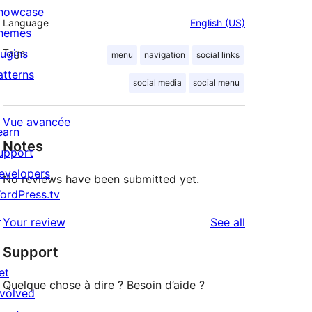
howcase
Language
English (US)
hemes
lugins
Tags
menu
navigation
social links
atterns
social media
social menu
Vue avancée
earn
Notes
upport
evelopers
No reviews have been submitted yet.
ordPress.tv
↗
reviews
Your review
See all
Support
et
Quelque chose à dire ? Besoin d’aide ?
nvolved