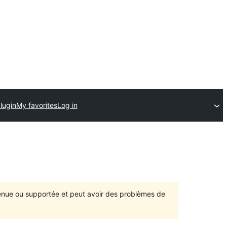
lugin
My favorites
Log in
ntenue ou supportée et peut avoir des problèmes de