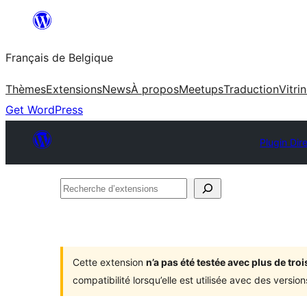
Aller
au
Français de Belgique
contenu
Thèmes
Extensions
News
À propos
Meetups
Traduction
Vitri
Get WordPress
Plugin Dir
Recherche
d’extensions
Cette extension
n’a pas été testée avec plus de tr
compatibilité lorsqu’elle est utilisée avec des versi