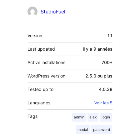
StudioFuel
Méta
Version
1.1
Last updated
il y a
9 années
Active installations
700+
WordPress version
2.5.0 ou plus
Tested up to
4.0.38
Languages
Voir les 5
Tags
admin
ajax
login
modal
password