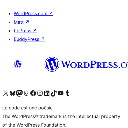
WordPress.com
↗
Matt
↗
bbPress
↗
BuddyPress
↗
Visit our X (formerly Twitter) account
Visit our Bluesky account
Visit our Mastodon account
Visit our Threads account
Visit our Facebook page
Visit our Instagram account
Visit our LinkedIn account
Visit our TikTok account
Visit our YouTube channel
Visit our Tumblr account
Le code est une poésie.
The WordPress® trademark is the intellectual property
of the WordPress Foundation.