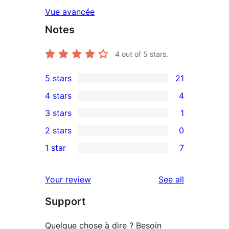
Vue avancée
Notes
4
out of 5 stars.
5 stars
21
21
4 stars
4
5-
4
3 stars
1
star
4-
1
2 stars
0
reviews
star
3-
0
1 star
7
reviews
star
2-
7
review
star
1-
reviews
Your review
See all
reviews
star
Support
reviews
Quelque chose à dire ? Besoin