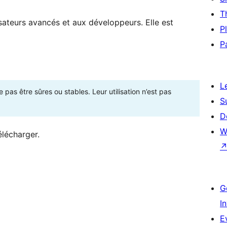
T
sateurs avancés et aux développeurs. Elle est
P
P
L
as être sûres ou stables. Leur utilisation n’est pas
S
D
W
élécharger.
G
I
E