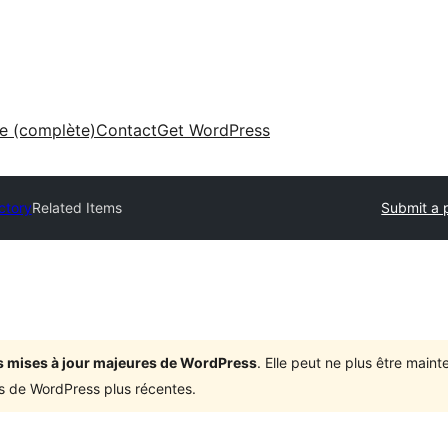
ne (complète)
Contact
Get WordPress
ctory
Related Items
Submit a 
ois mises à jour majeures de WordPress
. Elle peut ne plus être mai
ons de WordPress plus récentes.