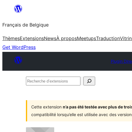
Aller
au
Français de Belgique
contenu
Thèmes
Extensions
News
À propos
Meetups
Traduction
Vitri
Get WordPress
Plugin Dire
Recherche
d’extensions
Cette extension
n’a pas été testée avec plus de tr
compatibilité lorsqu’elle est utilisée avec des versi