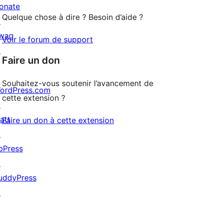
onate
Quelque chose à dire ? Besoin d’aide ?
↗
wag
Voir le forum de support
↗
Faire un don
Souhaitez-vous soutenir l’avancement de
ordPress.com
cette extension ?
↗
att
Faire un don à cette extension
↗
bPress
↗
uddyPress
↗