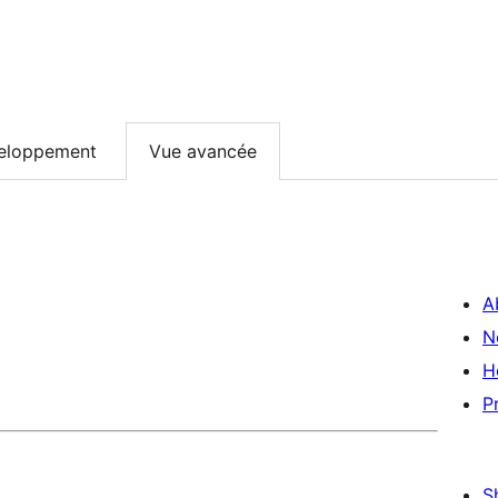
eloppement
Vue avancée
A
N
H
P
S