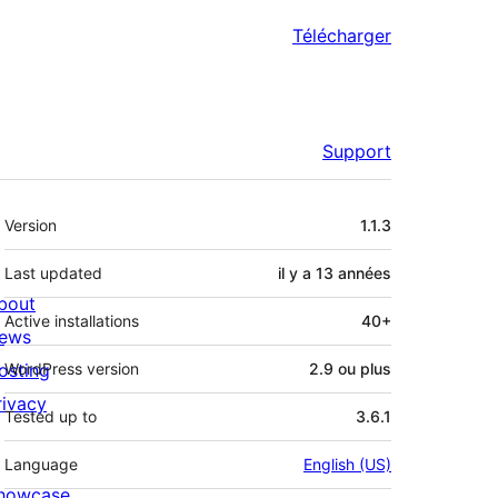
Télécharger
Support
Méta
Version
1.1.3
Last updated
il y a
13 années
bout
Active installations
40+
ews
osting
WordPress version
2.9 ou plus
rivacy
Tested up to
3.6.1
Language
English (US)
howcase