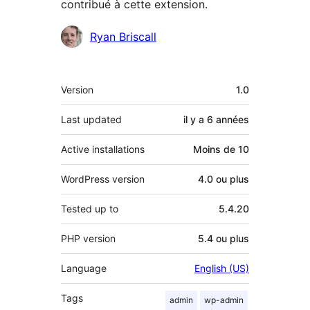
contribué à cette extension.
Contributeurs
Ryan Briscall
Méta
Version
1.0
Last updated
il y a
6 années
Active installations
Moins de 10
WordPress version
4.0 ou plus
Tested up to
5.4.20
PHP version
5.4 ou plus
Language
English (US)
Tags
admin
wp-admin