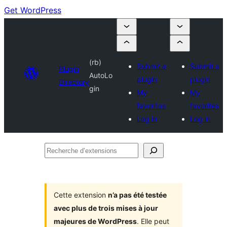
Get WordPress
(rb)
Submit a
Submit a
Plugin
AutoLo
plugin
plugin
Directory
gin
My
My
favorites
favorites
Log in
Log in
Recherche
d’extensions
Cette extension
n’a pas été testée
avec plus de trois mises à jour
majeures de WordPress
. Elle peut