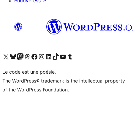
BuddyPress
↗
Visit our X (formerly Twitter) account
Visit our Bluesky account
Visit our Mastodon account
Visit our Threads account
Visit our Facebook page
Visit our Instagram account
Visit our LinkedIn account
Visit our TikTok account
Visit our YouTube channel
Visit our Tumblr account
Le code est une poésie.
The WordPress® trademark is the intellectual property
of the WordPress Foundation.