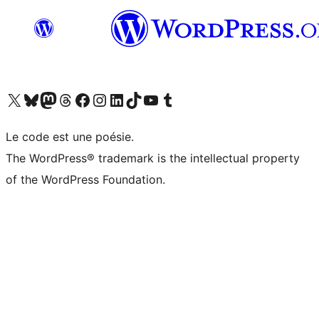
Visit our X (formerly Twitter) account
Visit our Bluesky account
Visit our Mastodon account
Visit our Threads account
Visit our Facebook page
Visit our Instagram account
Visit our LinkedIn account
Visit our TikTok account
Visit our YouTube channel
Visit our Tumblr account
Le code est une poésie.
The WordPress® trademark is the intellectual property
of the WordPress Foundation.