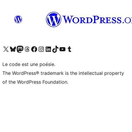
Visit our X (formerly Twitter) account
Visit our Bluesky account
Visit our Mastodon account
Visit our Threads account
Visit our Facebook page
Visit our Instagram account
Visit our LinkedIn account
Visit our TikTok account
Visit our YouTube channel
Visit our Tumblr account
Le code est une poésie.
The WordPress® trademark is the intellectual property
of the WordPress Foundation.