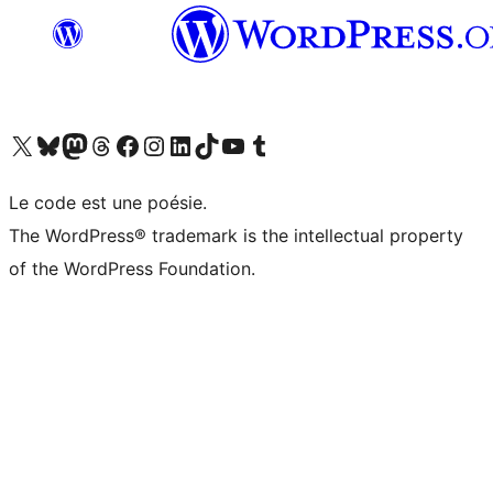
Visit our X (formerly Twitter) account
Visit our Bluesky account
Visit our Mastodon account
Visit our Threads account
Visit our Facebook page
Visit our Instagram account
Visit our LinkedIn account
Visit our TikTok account
Visit our YouTube channel
Visit our Tumblr account
Le code est une poésie.
The WordPress® trademark is the intellectual property
of the WordPress Foundation.