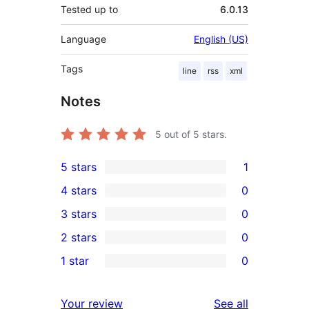
Tested up to
6.0.13
Language
English (US)
Tags
line
rss
xml
Notes
5
out of 5 stars.
5 stars
1
1
4 stars
0
5-
0
3 stars
0
star
4-
0
2 stars
0
review
star
3-
0
1 star
0
reviews
star
2-
0
reviews
star
1-
reviews
Your review
See all
reviews