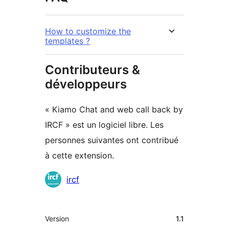
How to customize the
templates ?
Contributeurs &
développeurs
« Kiamo Chat and web call back by
IRCF » est un logiciel libre. Les
personnes suivantes ont contribué
à cette extension.
Contributeurs
ircf
Méta
Version
1.1