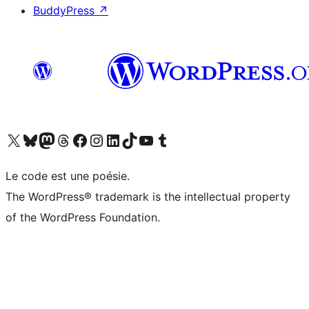
BuddyPress
↗
Visit our X (formerly Twitter) account
Visit our Bluesky account
Visit our Mastodon account
Visit our Threads account
Visit our Facebook page
Visit our Instagram account
Visit our LinkedIn account
Visit our TikTok account
Visit our YouTube channel
Visit our Tumblr account
Le code est une poésie.
The WordPress® trademark is the intellectual property
of the WordPress Foundation.