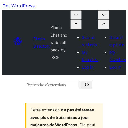
Get WordPress
Kiamo
Chat and
Submit
Submit
Plugin
web call
a plugin
a plugin
Directory
back by
My
My
IRCF
favorites
favorites
Log in
Log in
Recherche
d’extensions
Cette extension
n’a pas été testée
avec plus de trois mises à jour
majeures de WordPress
. Elle peut