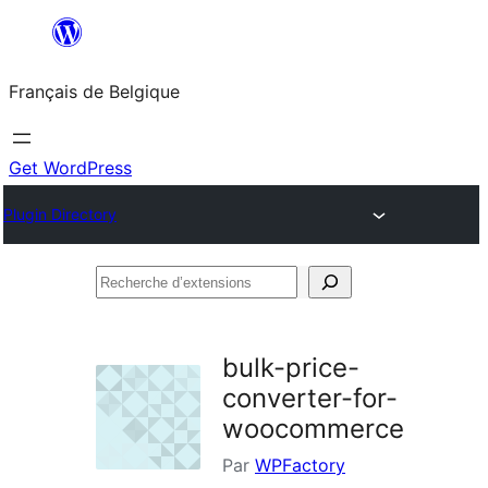
Aller
au
Français de Belgique
contenu
Get WordPress
Plugin Directory
Recherche
d’extensions
bulk-price-
converter-for-
woocommerce
Par
WPFactory