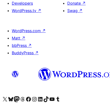
Developers
Donate
↗
WordPress.tv
↗
Swag
↗
WordPress.com
↗
Matt
↗
bbPress
↗
BuddyPress
↗
Visit our X (formerly Twitter) account
Visit our Bluesky account
Visit our Mastodon account
Visit our Threads account
Visit our Facebook page
Visit our Instagram account
Visit our LinkedIn account
Visit our TikTok account
Visit our YouTube channel
Visit our Tumblr account