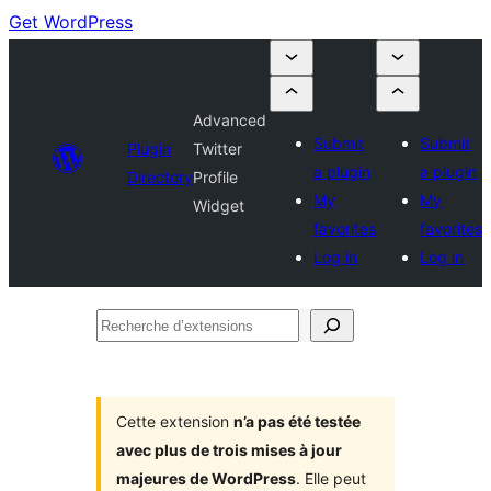
Get WordPress
Advanced
Submit
Submit
Plugin
Twitter
a plugin
a plugin
Directory
Profile
My
My
Widget
favorites
favorites
Log in
Log in
Recherche
d’extensions
Cette extension
n’a pas été testée
avec plus de trois mises à jour
majeures de WordPress
. Elle peut