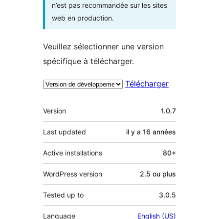
n’est pas recommandée sur les sites
web en production.
Veuillez sélectionner une version
spécifique à télécharger.
Télécharger
Méta
Version
1.0.7
Last updated
il y a
16 années
Active installations
80+
WordPress version
2.5 ou plus
Tested up to
3.0.5
Language
English (US)