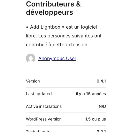
Contributeurs &
développeurs
« Add Lightbox » est un logiciel
libre. Les personnes suivantes ont
contribué à cette extension.
Contributeurs
Anonymous User
Méta
Version
0.4.1
Last updated
il y a
15 années
Active installations
N/D
WordPress version
1.5 ou plus
Tested up to
3.2.1