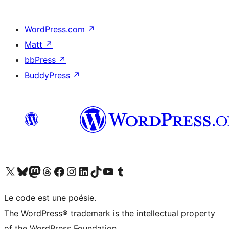
WordPress.com
↗
Matt
↗
bbPress
↗
BuddyPress
↗
Visit our X (formerly Twitter) account
Visit our Bluesky account
Visit our Mastodon account
Visit our Threads account
Visit our Facebook page
Visit our Instagram account
Visit our LinkedIn account
Visit our TikTok account
Visit our YouTube channel
Visit our Tumblr account
Le code est une poésie.
The WordPress® trademark is the intellectual property
of the WordPress Foundation.