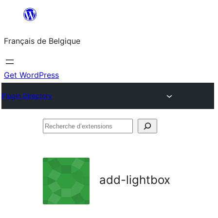
Aller
au
Français de Belgique
contenu
Get WordPress
Plugin Directory
Recherche
d’extensions
add-lightbox