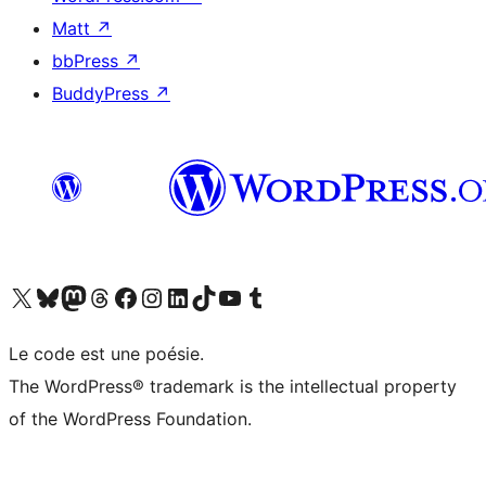
Matt
↗
bbPress
↗
BuddyPress
↗
Visit our X (formerly Twitter) account
Visit our Bluesky account
Visit our Mastodon account
Visit our Threads account
Visit our Facebook page
Visit our Instagram account
Visit our LinkedIn account
Visit our TikTok account
Visit our YouTube channel
Visit our Tumblr account
Le code est une poésie.
The WordPress® trademark is the intellectual property
of the WordPress Foundation.