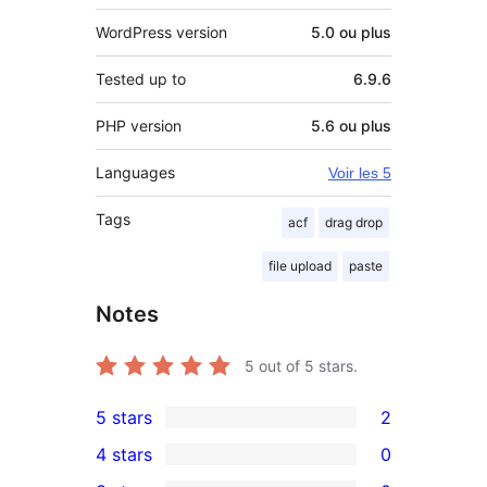
WordPress version
5.0 ou plus
Tested up to
6.9.6
PHP version
5.6 ou plus
Languages
Voir les 5
Tags
acf
drag drop
file upload
paste
Notes
5
out of 5 stars.
5 stars
2
2
4 stars
0
5-
0