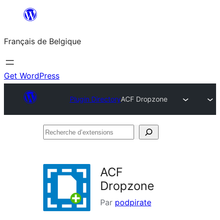
Aller
au
Français de Belgique
contenu
Get WordPress
Plugin Directory
ACF Dropzone
Recherche
d’extensions
ACF
Dropzone
Par
podpirate