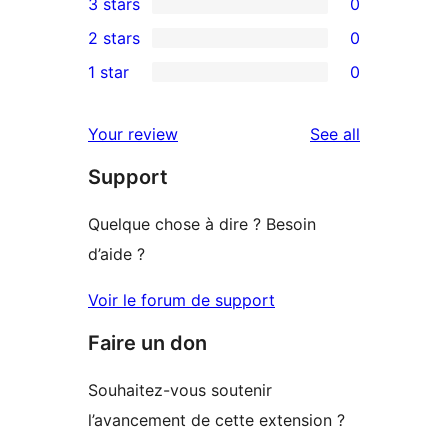
3 stars
0
star
4-
0
2 stars
0
reviews
star
3-
0
1 star
0
reviews
star
2-
0
reviews
star
1-
reviews
Your review
See all
reviews
star
Support
reviews
Quelque chose à dire ? Besoin
d’aide ?
Voir le forum de support
Faire un don
Souhaitez-vous soutenir
l’avancement de cette extension ?