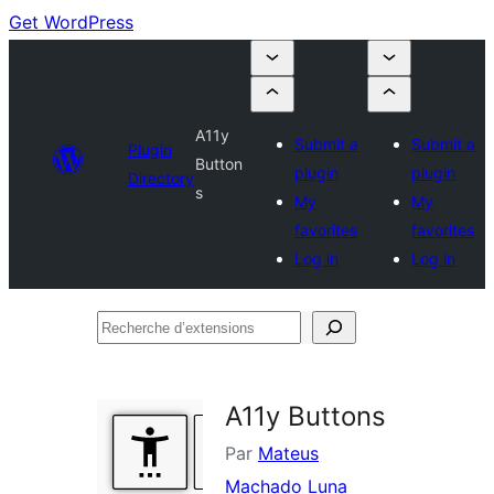
Get WordPress
A11y
Submit a
Submit a
Plugin
Button
plugin
plugin
Directory
s
My
My
favorites
favorites
Log in
Log in
Recherche
d’extensions
A11y Buttons
Par
Mateus
Machado Luna