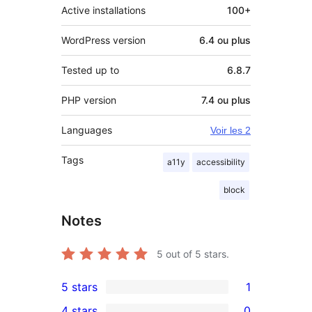
Active installations
100+
WordPress version
6.4 ou plus
Tested up to
6.8.7
PHP version
7.4 ou plus
Languages
Voir les 2
Tags
a11y
accessibility
block
Notes
5
out of 5 stars.
5 stars
1
1
4 stars
0