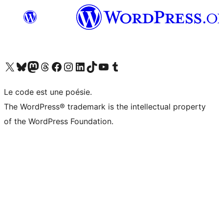
Visit our X (formerly Twitter) account
Visit our Bluesky account
Visit our Mastodon account
Visit our Threads account
Visit our Facebook page
Visit our Instagram account
Visit our LinkedIn account
Visit our TikTok account
Visit our YouTube channel
Visit our Tumblr account
Le code est une poésie.
The WordPress® trademark is the intellectual property
of the WordPress Foundation.