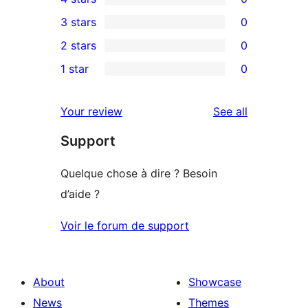
5-
0
3 stars
0
star
4-
0
2 stars
0
review
star
3-
0
1 star
0
reviews
star
2-
0
reviews
star
1-
reviews
Your review
See all
reviews
star
Support
reviews
Quelque chose à dire ? Besoin
d’aide ?
Voir le forum de support
About
Showcase
News
Themes